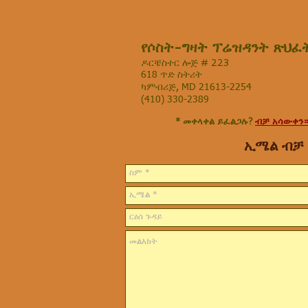
የሶስት-ግዛት ፕሬዝዳንት ጽህፈ
ዶርቼስተር ሎጅ # 223
618 ጥድ ስትሪት
ካምብሪጅ, MD 21613-2254
(410) 330-2389
* መቀላቀል ይፈልጋሉ?
ብቻ አሳውቀን።
ኢሜል ብቻ