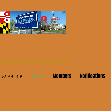
Log In
አባላት ብቻ
አግኙን
Members
Notifications