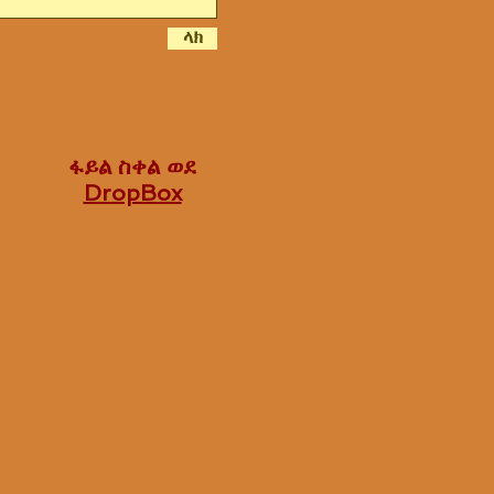
ላክ
ፋይል ስቀል ወደ
DropBox