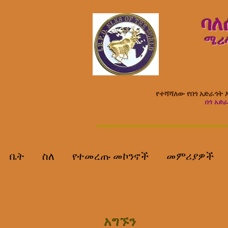
ባለ
ሜሪላ
የተሻሻለው የበጎ አድራጎት እ
በጎ አድራ
ቤት
ስለ
የተመረጡ መኮንኖች
መምሪያዎች
አግኙን