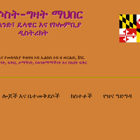
ሶስት-ግዛት ማህበር
ንድ፣ ዴላዌር እና የኮሎምቢያ
ዲስትሪክት
ና የመከላከያ ትዕዛዝ ኦፍ ኤልክስ ኦፍ ዘ ወርልድ, Inc.
ጎት, ፍትህ, ታማኝነት, የወንድማማችነት እና የእህት ፍቅር
ሎጆች እና ቤተመቅደሶች
ክስተቶች
የዝና ግድግዳ