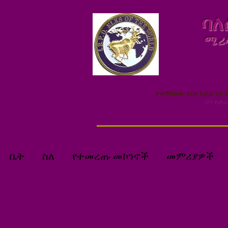
ባለ
ሜሪላ
የተሻሻለው የበጎ አድራጎት እ
በጎ አድራ
ቤት
ስለ
የተመረጡ መኮንኖች
መምሪያዎች