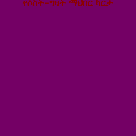
የሶስት-ግዛት ማህበር ካርታ