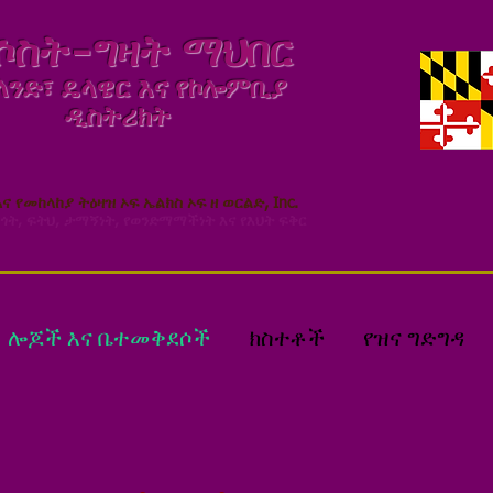
ሶስት-ግዛት ማህበር
ንድ፣ ዴላዌር እና የኮሎምቢያ
ዲስትሪክት
ና የመከላከያ ትዕዛዝ ኦፍ ኤልክስ ኦፍ ዘ ወርልድ, Inc.
ጎት, ፍትህ, ታማኝነት, የወንድማማችነት እና የእህት ፍቅር
ሎጆች እና ቤተመቅደሶች
ክስተቶች
የዝና ግድግዳ